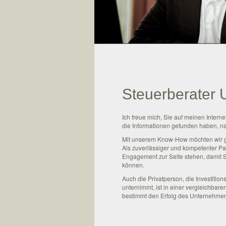
Steuerberater
Ich freue mich, Sie auf meinen Interne
die Informationen gefunden haben, n
Mit unserem Know-How möchten wir g
Als zuverlässiger und kompetenter Pa
Engagement zur Seite stehen, damit Si
können.
Auch die Privatperson, die Investition
unternimmt, ist in einer vergleichbare
bestimmt den Erfolg des Unternehme