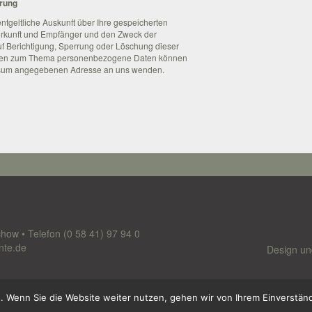
rrung
ntgeltliche Auskunft über Ihre gespeicherten
rkunft und Empfänger und den Zweck der
f Berichtigung, Sperrung oder Löschung dieser
ragen zum Thema personenbezogene Daten können
ressum angegebenen Adresse an uns wenden.
chow • Telefon
(0 58 41) 97 94 0
nte.de
Design u
. Wenn Sie die Website weiter nutzen, gehen wir von Ihrem Einverständ