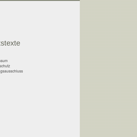
stexte
ssum
schutz
ngsausschluss