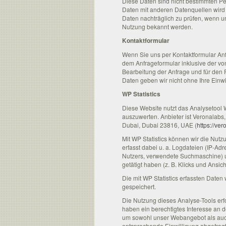
Diese Daten sind nicht bestimmten 
Daten mit anderen Datenquellen wird 
Daten nachträglich zu prüfen, wenn un
Nutzung bekannt werden.
Kontaktformular
Wenn Sie uns per Kontaktformular A
dem Anfrageformular inklusive der v
Bearbeitung der Anfrage und für den 
Daten geben wir nicht ohne Ihre Einwi
WP Statistics
Diese Website nutzt das Analysetool W
auszuwerten. Anbieter ist Veronalabs
Dubai, Dubai 23816, UAE (
https://ve
Mit WP Statistics können wir die Nutz
erfasst dabei u. a. Logdateien (IP-Ad
Nutzers, verwendete Suchmaschine) u
getätigt haben (z. B. Klicks und Ansich
Die mit WP Statistics erfassten Date
gespeichert.
Die Nutzung dieses Analyse-Tools erfol
haben ein berechtigtes Interesse an 
um sowohl unser Webangebot als auc
entsprechende Einwilligung abgefragt 