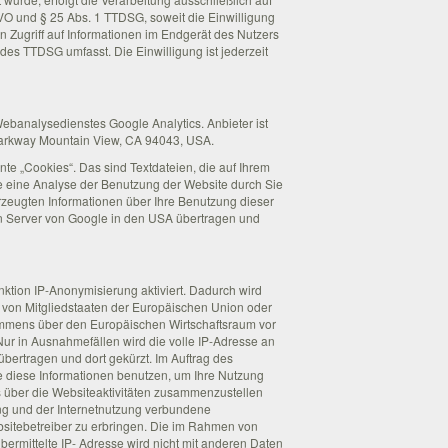
GVO und § 25 Abs. 1 TTDSG, soweit die Einwilligung
 Zugriff auf Informationen im Endgerät des Nutzers
 des TTDSG umfasst. Die Einwilligung ist jederzeit
ebanalysedienstes Google Analytics. Anbieter ist
Parkway Mountain View, CA 94043, USA.
te „Cookies“. Das sind Textdateien, die auf Ihrem
 eine Analyse der Benutzung der Website durch Sie
zeugten Informationen über Ihre Benutzung dieser
n Server von Google in den USA übertragen und
nktion IP-Anonymisierung aktiviert. Dadurch wird
 von Mitgliedstaaten der Europäischen Union oder
mmens über den Europäischen Wirtschaftsraum vor
Nur in Ausnahmefällen wird die volle IP-Adresse an
bertragen und dort gekürzt. Im Auftrag des
e diese Informationen benutzen, um Ihre Nutzung
 über die Websiteaktivitäten zusammenzustellen
ng und der Internetnutzung verbundene
itebetreiber zu erbringen. Die im Rahmen von
ermittelte IP- Adresse wird nicht mit anderen Daten