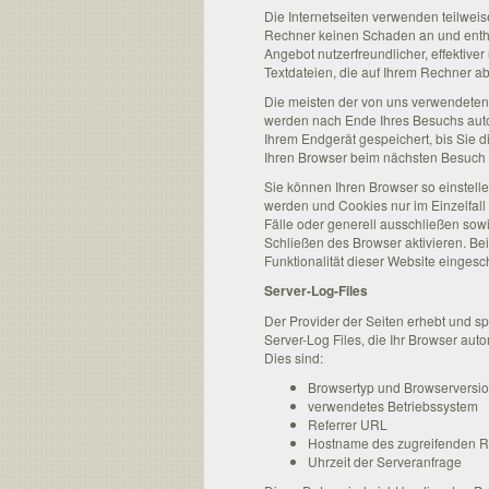
Die Internetseiten verwenden teilwei
Rechner keinen Schaden an und entha
Angebot nutzerfreundlicher, effektive
Textdateien, die auf Ihrem Rechner ab
Die meisten der von uns verwendeten
werden nach Ende Ihres Besuchs auto
Ihrem Endgerät gespeichert, bis Sie 
Ihren Browser beim nächsten Besuch
Sie können Ihren Browser so einstelle
werden und Cookies nur im Einzelfal
Fälle oder generell ausschließen so
Schließen des Browser aktivieren. Be
Funktionalität dieser Website eingesc
Server-Log-Files
Der Provider der Seiten erhebt und s
Server-Log Files, die Ihr Browser auto
Dies sind:
Browsertyp und Browserversi
verwendetes Betriebssystem
Referrer URL
Hostname des zugreifenden 
Uhrzeit der Serveranfrage