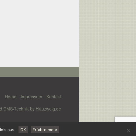
Home
Impressum
Kontakt
nd CMS-Technik by
blauzweig.de
nis aus.
OK
Erfahre mehr