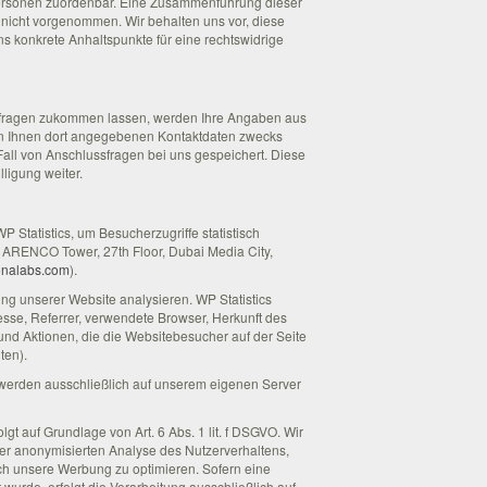
Personen zuordenbar. Eine Zusammenführung dieser
nicht vorgenommen. Wir behalten uns vor, diese
s konkrete Anhaltspunkte für eine rechtswidrige
nfragen zukommen lassen, werden Ihre Angaben aus
on Ihnen dort angegebenen Kontaktdaten zwecks
Fall von Anschlussfragen bei uns gespeichert. Diese
lligung weiter.
P Statistics, um Besucherzugriffe statistisch
, ARENCO Tower, 27th Floor, Dubai Media City,
ronalabs.com
).
ung unserer Website analysieren. WP Statistics
resse, Referrer, verwendete Browser, Herkunft des
nd Aktionen, die die Websitebesucher auf der Seite
ten).
n werden ausschließlich auf unserem eigenen Server
gt auf Grundlage von Art. 6 Abs. 1 lit. f DSGVO. Wir
der anonymisierten Analyse des Nutzerverhaltens,
h unsere Werbung zu optimieren. Sofern eine
wurde, erfolgt die Verarbeitung ausschließlich auf