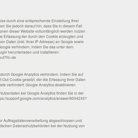
es durch eine entsprechende Einstellung Ihrer
en Sie jedoch darauf hin, dass Sie in diesem Fall
ionen dieser Website vollumfänglich werden nutzen
ie Erfassung der durch den Cookie erzeugten und
en Daten (inkl. Ihrer IP-Adresse) an Google sowie
Google verhindern, indem Sie das unter dem
gin herunterladen und installieren:
tout?hl=de
 durch Google Analytics verhindern, indem Sie auf
pt-Out-Cookie gesetzt, der die Erfassung Ihrer Daten
ite verhindert: Google Analytics deaktivieren
tzerdaten bei Google Analytics finden Sie in der
tps://support.google.com/analytics/answer/6004245?
zur Auftragsdatenverarbeitung abgeschlossen und
utschen Datenschutzbehörden bei der Nutzung von