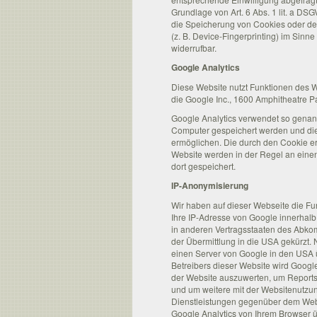
Grundlage von Art. 6 Abs. 1 lit. a DS
die Speicherung von Cookies oder den
(z. B. Device-Fingerprinting) im Sinne
widerrufbar.
Google Analytics
Diese Website nutzt Funktionen des W
die Google Inc., 1600 Amphitheatre 
Google Analytics verwendet so genann
Computer gespeichert werden und die
ermöglichen. Die durch den Cookie er
Website werden in der Regel an eine
dort gespeichert.
IP-Anonymisierung
Wir haben auf dieser Webseite die Fu
Ihre IP-Adresse von Google innerhalb
in anderen Vertragsstaaten des Abko
der Übermittlung in die USA gekürzt. 
einen Server von Google in den USA ü
Betreibers dieser Website wird Googl
der Website auszuwerten, um Reports
und um weitere mit der Websitenutzu
Dienstleistungen gegenüber dem Webs
Google Analytics von Ihrem Browser üb