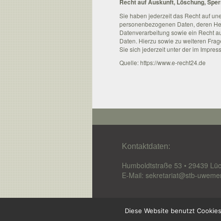
Recht auf Auskunft, Löschung, Spe
Sie haben jederzeit das Recht auf une
personenbezogenen Daten, deren He
Datenverarbeitung sowie ein Recht au
Daten. Hierzu sowie zu weiteren F
Sie sich jederzeit unter der im Imp
Quelle: https://www.e-recht24.de
Kontaktdaten:
Humboldtstraße 53 • 29439 Lü
E-Mail:
sekretariat@stb-uweme
Diese Website benutzt Cookies