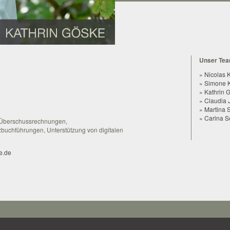
Unser Team
» Nicolas 
» Simone K
» Kathrin 
» Claudia 
» Martina S
» Carina S
-Überschussrechnungen,
uchführungen, Unterstützung von digitalen
e.de