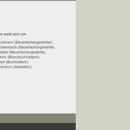
 stellt sich vor:
Kullmann (Steuerfachangestellter)
adenbach (Steuerfachangestellte)
Göske (Steuerfachangestellte)
John (Bilanzbuchhalterin)
toll (Buchhalterin)
chramm (Sekretärin)